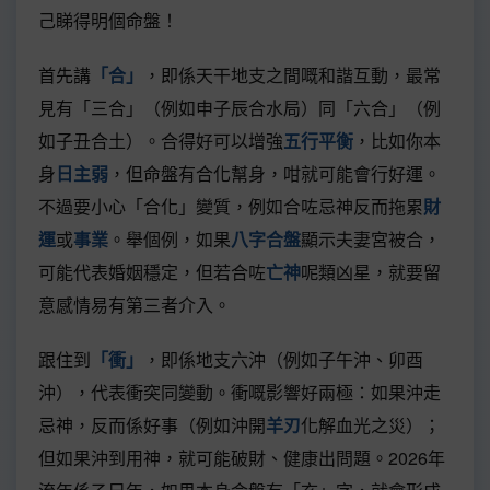
己睇得明個命盤！
首先講
「合」
，即係天干地支之間嘅和諧互動，最常
見有「三合」（例如申子辰合水局）同「六合」（例
如子丑合土）。合得好可以增強
五行平衡
，比如你本
身
日主弱
，但命盤有合化幫身，咁就可能會行好運。
不過要小心「合化」變質，例如合咗忌神反而拖累
財
運
或
事業
。舉個例，如果
八字合盤
顯示夫妻宮被合，
可能代表婚姻穩定，但若合咗
亡神
呢類凶星，就要留
意感情易有第三者介入。
跟住到
「衝」
，即係地支六沖（例如子午沖、卯酉
沖），代表衝突同變動。衝嘅影響好兩極：如果沖走
忌神，反而係好事（例如沖開
羊刃
化解血光之災）；
但如果沖到用神，就可能破財、健康出問題。2026年