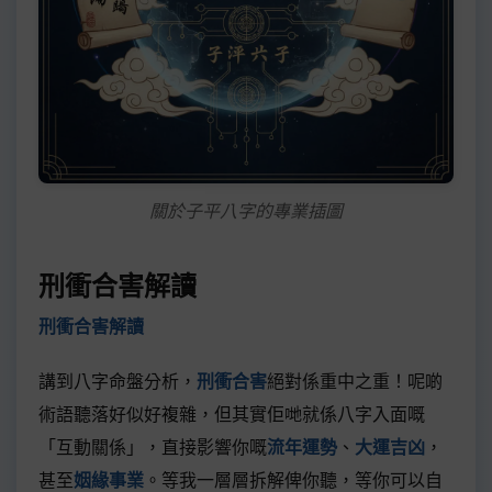
關於子平八字的專業插圖
刑衝合害解讀
刑衝合害解讀
講到八字命盤分析，
刑衝合害
絕對係重中之重！呢啲
術語聽落好似好複雜，但其實佢哋就係八字入面嘅
「互動關係」，直接影響你嘅
流年運勢
、
大運吉凶
，
甚至
姻緣事業
。等我一層層拆解俾你聽，等你可以自