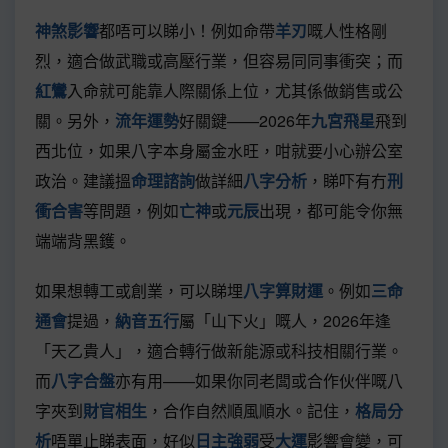
神煞影響
都唔可以睇小！例如命帶
羊刃
嘅人性格剛
烈，適合做武職或高壓行業，但容易同同事衝突；而
紅鸞
入命就可能靠人際關係上位，尤其係做銷售或公
關。另外，
流年運勢
好關鍵——2026年
九宮飛星
飛到
西北位，如果八字本身屬金水旺，咁就要小心辦公室
政治。建議搵
命理諮詢
做詳細
八字分析
，睇吓有冇
刑
衝合害
等問題，例如
亡神
或
元辰
出現，都可能令你無
端端背黑鑊。
如果想轉工或創業，可以睇埋
八字算財運
。例如
三命
通會
提過，
納音五行
屬「山下火」嘅人，2026年逢
「天乙貴人」，適合轉行做新能源或科技相關行業。
而
八字合盤
亦有用——如果你同老闆或合作伙伴嘅八
字夾到
財官相生
，合作自然順風順水。記住，
格局分
析
唔單止睇表面，好似
日主強弱
受
大運
影響會變，可