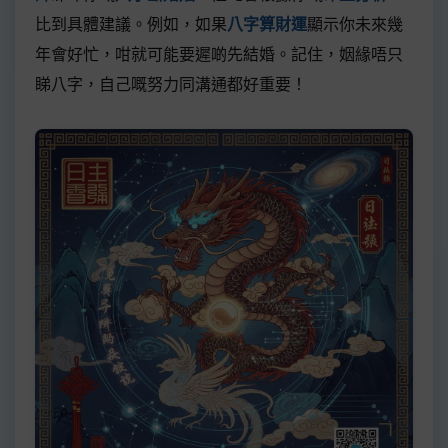
比到具體建議。例如，如果
八字算財運
顯示你未來幾
年會好忙，咁就可能要遲啲先結婚。記住，姻緣唔只
睇八字，自己嘅努力同溝通都好重要！