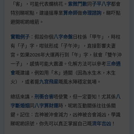
「害」，可能代表爛桃花。
紫微鬥數
同
子平八字
都會
特別睇呢點，建議搵專業
算命師
做
命理諮詢
，睇吓點
避開呢啲暗箭。
實戰例子
：假設你個
八字命盤
日柱係「甲午」，時柱
有「子」字，咁就形成「子午沖」，直接影響夫妻
宮。如果2026年大運再行到「午」字，就會「雙午沖
一子」，感情可能大震盪。化解方法可以參考
三命通
會
嘅建議，例如用「木」通關（因為水生木，木生
火），或者擺
九宮飛星
嘅風水陣穩定氣場。
總括來講，
刑衝合害
唔使驚，但一定要知！尤其係
八
字斷婚姻
同
八字算財運
時，呢啲互動關係往往係關
鍵。記住：吉神被沖會減力，凶神被合會減凶，學識
睇呢啲訊號，你先可以真正掌握自己嘅
流年吉凶
！