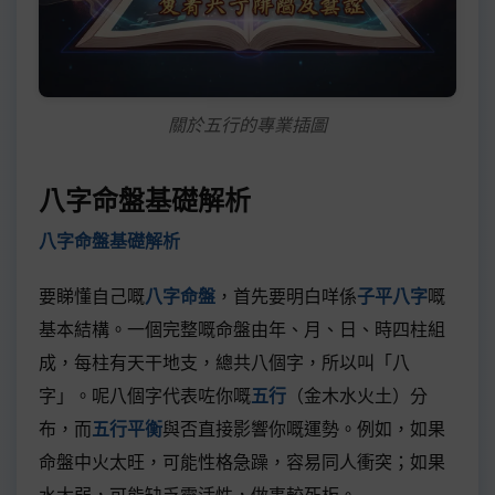
關於五行的專業插圖
八字命盤基礎解析
八字命盤基礎解析
要睇懂自己嘅
八字命盤
，首先要明白咩係
子平八字
嘅
基本結構。一個完整嘅命盤由年、月、日、時四柱組
成，每柱有天干地支，總共八個字，所以叫「八
字」。呢八個字代表咗你嘅
五行
（金木水火土）分
布，而
五行平衡
與否直接影響你嘅運勢。例如，如果
命盤中火太旺，可能性格急躁，容易同人衝突；如果
水太弱，可能缺乏靈活性，做事較死板。