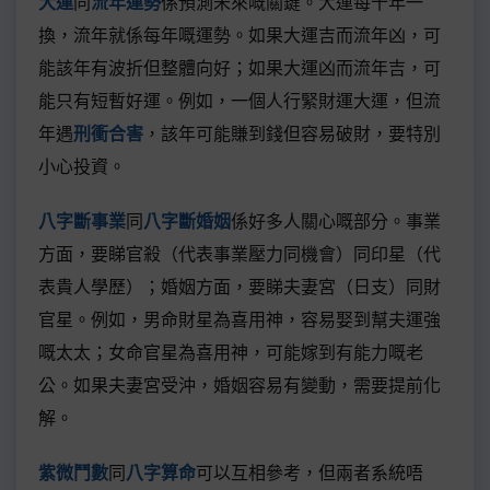
大運
同
流年運勢
係預測未來嘅關鍵。大運每十年一
換，流年就係每年嘅運勢。如果大運吉而流年凶，可
能該年有波折但整體向好；如果大運凶而流年吉，可
能只有短暫好運。例如，一個人行緊財運大運，但流
年遇
刑衝合害
，該年可能賺到錢但容易破財，要特別
小心投資。
八字斷事業
同
八字斷婚姻
係好多人關心嘅部分。事業
方面，要睇官殺（代表事業壓力同機會）同印星（代
表貴人學歷）；婚姻方面，要睇夫妻宮（日支）同財
官星。例如，男命財星為喜用神，容易娶到幫夫運強
嘅太太；女命官星為喜用神，可能嫁到有能力嘅老
公。如果夫妻宮受沖，婚姻容易有變動，需要提前化
解。
紫微鬥數
同
八字算命
可以互相參考，但兩者系統唔