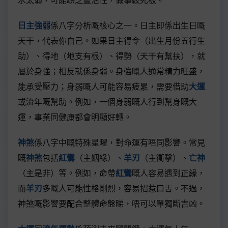
日主強弱
係八字分析嘅核心之一。日主即係出生日嘅
天干，代表你自己。如果日主得令（出生月份五行生
助）、得地（地支有根）、得勢（天干有幫扶），就
屬於身強；相反就係身弱。身強嘅人通常精力旺盛，
能承受壓力；身弱嘅人可能容易疲累，需要借助
大運
或流年嘅幫助。例如，一個身弱嘅人行到幫身嘅大
運，事業同健康都會明顯好轉。
神煞
係八字中嘅特殊星曜，對命運有唔同影響。常見
嘅
神煞
包括
紅鸞
（主姻緣）、
羊刃
（主衝擊）、
亡神
（主是非）等。例如，命帶
紅鸞
嘅人容易遇到正緣，
而
羊刃
多嘅人可能性格剛烈，容易招惹口舌。不過，
神煞嘅影響要配合整體命盤睇，唔可以單獨斷吉凶。