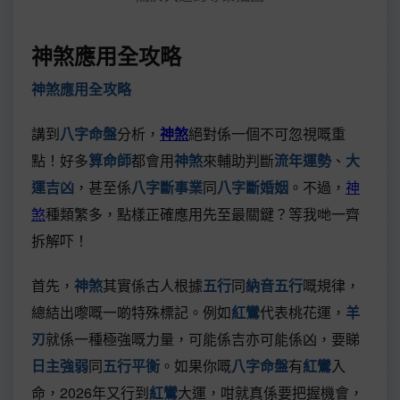
神煞應用全攻略
神煞應用全攻略
講到
八字命盤
分析，
神煞
絕對係一個不可忽視嘅重
點！好多
算命師
都會用
神煞
來輔助判斷
流年運勢
、
大
運吉凶
，甚至係
八字斷事業
同
八字斷婚姻
。不過，
神
煞
種類繁多，點樣正確應用先至最關鍵？等我哋一齊
拆解吓！
首先，
神煞
其實係古人根據
五行
同
納音五行
嘅規律，
總結出嚟嘅一啲特殊標記。例如
紅鸞
代表桃花運，
羊
刃
就係一種極強嘅力量，可能係吉亦可能係凶，要睇
日主強弱
同
五行平衡
。如果你嘅
八字命盤
有
紅鸞
入
命，2026年又行到
紅鸞
大運，咁就真係要把握機會，