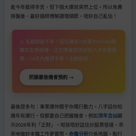
能今年捱得辛苦，但下個大運就突然上位。所以免費
排盤後，最好搵師傅解讀埋細節，唔好自己亂估！
⚠️ 名額剩餘不多！這位擁有130萬YouTube點
擊的玄學師傅，正在限量提供詳批八字命書服
務。14天內覺得不準？全額退款。
把握最後機會預約 →
最後提多句：事業運仲關乎你嘅行動力。八字話你知
邊年有運行，但都要自己把握機會。例如
流年吉凶
顯
示2026年利「正財」，咁就唔好諗住炒股票發達，乖
乖哋做好本職工作更實際。
命盤分析
只係地圖，點行