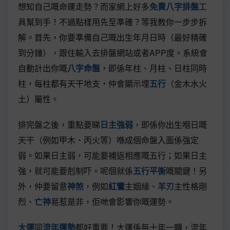
想知自己嘅命運走勢？而家網上好多
免費八字排盤
工
具幫到手！不過點樣用先至準確？等我教你一步步拆
解。首先，你要準備自己嘅出生年月日時（最好精確
到分鐘），跟住輸入去排盤網站或者APP度。系統會
自動計出你嘅
八字命盤
，即係年柱、月柱、日柱同時
柱，每柱都有天干地支，仲會顯示埋
五行
（金木水火
土）屬性。
排完盤之後，重點要睇
日主強弱
，即係你出生嗰日嘅
天干（例如甲木、丙火等）喺成個命盤入面係強定
弱。如果日主弱，可能要補返相應嘅五行；如果日主
強，就可能要剋制吓。呢個就係
五行平衡
嘅關鍵！另
外，仲要留意
神煞
，例如
紅鸞
主姻緣、
羊刃
主性格剛
烈、
亡神
易惹是非，佢哋會影響你嘅運勢。
大運
同
流年運勢
都好重要！大運係每十年一轉，流年