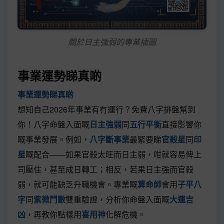
關於日主強弱的專業插圖
事業運勢睇真啲
事業運勢睇真啲
想知自己2026年事業有冇運行？免費八字排盤幫到
你！八字命盤入面嘅
日主強弱
同
五行平衡
直接影響你
嘅事業發展。例如，
八字斷事業
最緊要睇
官殺星
同
印
星
嘅配合——如果官殺太旺而日主弱，咁就容易俾上
司壓住，甚至成日轉工；相反，若果日主強而官殺
弱，就可能缺乏升職機會。專業嘅
算命師
會用
子平八
字
同
紫微鬥數
雙重驗證，分析你命盤入面嘅
大運吉
凶
，再教你點樣用
喜用神
化解危機。