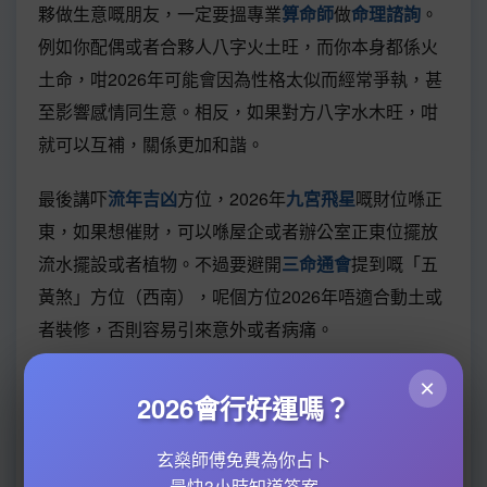
夥做生意嘅朋友，一定要搵專業
算命師
做
命理諮詢
。
例如你配偶或者合夥人八字火土旺，而你本身都係火
土命，咁2026年可能會因為性格太似而經常爭執，甚
至影響感情同生意。相反，如果對方八字水木旺，咁
就可以互補，關係更加和諧。
最後講吓
流年吉凶
方位，2026年
九宮飛星
嘅財位喺正
東，如果想催財，可以喺屋企或者辦公室正東位擺放
流水擺設或者植物。不過要避開
三命通會
提到嘅「五
黃煞」方位（西南），呢個方位2026年唔適合動土或
者裝修，否則容易引來意外或者病痛。
總括嚟講，2026年流年運勢好唔好，關鍵在於你點樣
×
2026會行好運嗎？
運用
喜用神
同避開
刑衝合害
。記住，
八字算命
唔係宿
命論，而係俾你知命改運，只要提前準備，就算流年
玄燊師傅免費為你占卜
不利都可以化解！
最快3小時知道答案