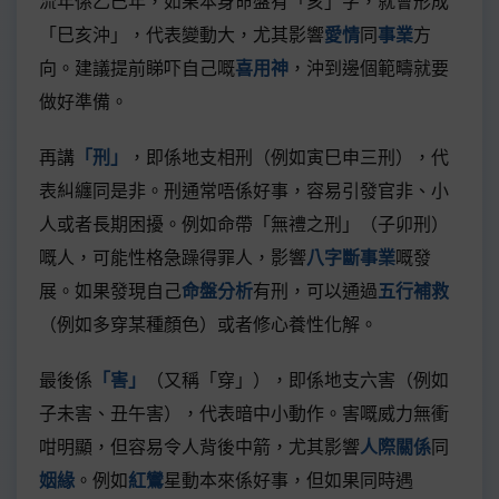
流年係乙巳年，如果本身命盤有「亥」字，就會形成
「巳亥沖」，代表變動大，尤其影響
愛情
同
事業
方
向。建議提前睇吓自己嘅
喜用神
，沖到邊個範疇就要
做好準備。
再講
「刑」
，即係地支相刑（例如寅巳申三刑），代
表糾纏同是非。刑通常唔係好事，容易引發官非、小
人或者長期困擾。例如命帶「無禮之刑」（子卯刑）
嘅人，可能性格急躁得罪人，影響
八字斷事業
嘅發
展。如果發現自己
命盤分析
有刑，可以通過
五行補救
（例如多穿某種顏色）或者修心養性化解。
最後係
「害」
（又稱「穿」），即係地支六害（例如
子未害、丑午害），代表暗中小動作。害嘅威力無衝
咁明顯，但容易令人背後中箭，尤其影響
人際關係
同
姻緣
。例如
紅鸞
星動本來係好事，但如果同時遇