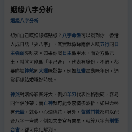
姻緣八字分析
姻緣八字分析
想知自己嘅姻緣運點樣？
八字命盤
可以幫到你！香港
人成日話「夾八字」，其實就係睇兩個人嘅
五行
同
日
主強弱
夾唔夾。如果你嘅
日主
係甲木，而對方係己
土，咁就可能係「甲己合」，代表有緣份。不過，都
要睇埋
神煞
同
大運
嘅影響，例如
紅鸞
星動嘅年份，通
常都係結婚嘅好時機。
神煞
對姻緣影響好大，例如
羊刃
代表性格強硬，容易
同伴侶吵架；而
亡神
就可能令感情多波折。如果命盤
有
元辰
，就要小心爛桃花。另外，
紫微鬥數
都可以配
合八字一齊睇，例如夫妻宮有吉星，就算八字有
刑衝
合害
，都可能化解到。