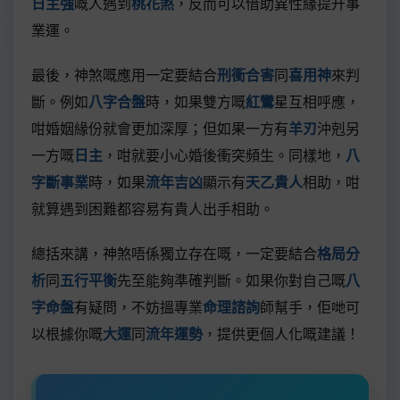
日主強
嘅人遇到
桃花煞
，反而可以借助異性緣提升事
業運。
最後，神煞嘅應用一定要結合
刑衝合害
同
喜用神
來判
斷。例如
八字合盤
時，如果雙方嘅
紅鸞
星互相呼應，
咁婚姻緣份就會更加深厚；但如果一方有
羊刃
沖剋另
一方嘅
日主
，咁就要小心婚後衝突頻生。同樣地，
八
字斷事業
時，如果
流年吉凶
顯示有
天乙貴人
相助，咁
就算遇到困難都容易有貴人出手相助。
總括來講，神煞唔係獨立存在嘅，一定要結合
格局分
析
同
五行平衡
先至能夠準確判斷。如果你對自己嘅
八
字命盤
有疑問，不妨搵專業
命理諮詢
師幫手，佢哋可
以根據你嘅
大運
同
流年運勢
，提供更個人化嘅建議！