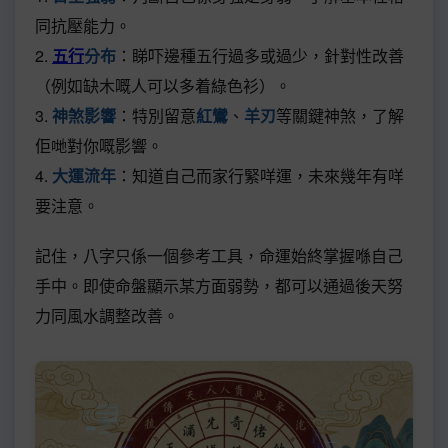
同抗壓能力。
2.
五行
分布
：睇吓邊種五行過多或過少，針對性改善
（例如缺木嘅人可以多着綠色衫）。
3.
神煞影響
：特別留意
紅鸞
、
羊刃
等關鍵神煞，了解
佢哋對你嘅影響。
4.
大運流年
：知道自己而家行緊咩運，未來幾年有咩
要注意。
記住，八字只係一個參考工具，命運始終掌握喺自己
手中。即使命盤顯示某方面弱勢，都可以通過後天努
力同風水調整改善。