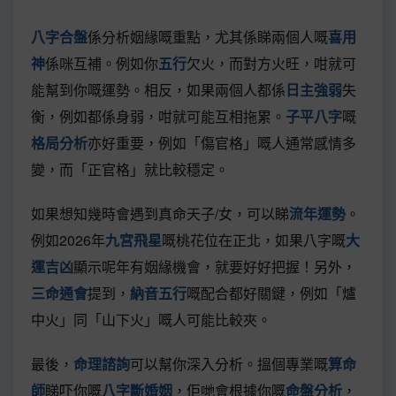
八字合盤
係分析姻緣嘅重點，尤其係睇兩個人嘅
喜用
神
係咪互補。例如你
五行
欠火，而對方火旺，咁就可
能幫到你嘅運勢。相反，如果兩個人都係
日主強弱
失
衡，例如都係身弱，咁就可能互相拖累。
子平八字
嘅
格局分析
亦好重要，例如「傷官格」嘅人通常感情多
變，而「正官格」就比較穩定。
如果想知幾時會遇到真命天子/女，可以睇
流年運勢
。
例如2026年
九宮飛星
嘅桃花位在正北，如果八字嘅
大
運吉凶
顯示呢年有姻緣機會，就要好好把握！另外，
三命通會
提到，
納音五行
嘅配合都好關鍵，例如「爐
中火」同「山下火」嘅人可能比較夾。
最後，
命理諮詢
可以幫你深入分析。搵個專業嘅
算命
師
睇吓你嘅
八字斷婚姻
，佢哋會根據你嘅
命盤分析
，