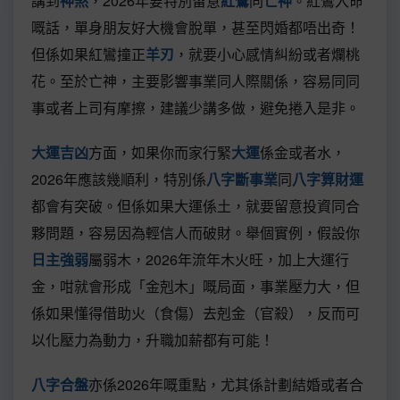
講到
神煞
，2026年要特別留意
紅鸞
同
亡神
。紅鸞入命
嘅話，單身朋友好大機會脫單，甚至閃婚都唔出奇！
但係如果紅鸞撞正
羊刃
，就要小心感情糾紛或者爛桃
花。至於亡神，主要影響事業同人際關係，容易同同
事或者上司有摩擦，建議少講多做，避免捲入是非。
大運吉凶
方面，如果你而家行緊
大運
係金或者水，
2026年應該幾順利，特別係
八字斷事業
同
八字算財運
都會有突破。但係如果大運係土，就要留意投資同合
夥問題，容易因為輕信人而破財。舉個實例，假設你
日主強弱
屬弱木，2026年流年木火旺，加上大運行
金，咁就會形成「金剋木」嘅局面，事業壓力大，但
係如果懂得借助火（食傷）去剋金（官殺），反而可
以化壓力為動力，升職加薪都有可能！
八字合盤
亦係2026年嘅重點，尤其係計劃結婚或者合