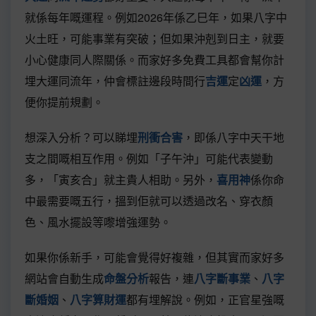
就係每年嘅運程。例如2026年係乙巳年，如果八字中
火土旺，可能事業有突破；但如果沖剋到日主，就要
小心健康同人際關係。而家好多免費工具都會幫你計
埋大運同流年，仲會標註邊段時間行
吉運
定
凶運
，方
便你提前規劃。
想深入分析？可以睇埋
刑衝合害
，即係八字中天干地
支之間嘅相互作用。例如「子午沖」可能代表變動
多，「寅亥合」就主貴人相助。另外，
喜用神
係你命
中最需要嘅五行，搵到佢就可以透過改名、穿衣顏
色、風水擺設等嚟增強運勢。
如果你係新手，可能會覺得好複雜，但其實而家好多
網站會自動生成
命盤分析
報告，連
八字斷事業
、
八字
斷婚姻
、
八字算財運
都有埋解說。例如，正官星強嘅