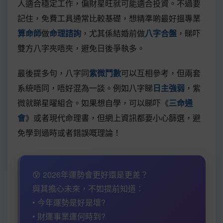
人適合穩定工作，偏財星旺就可能適合投資。不過要
記住，免費工具通常比較基礎，想精準啲最好搵專業
算命師
做
命理諮詢
，尤其係結婚前做
八字合盤
，睇吓
雙方八字夾唔夾，避免日後爭執多。
最後提多句，八字同
紫微鬥數
可以互相參考，但兩套
系統唔同，唔好混為一談。例如八字睇
日主強弱
，紫
微就睇星曜組合。如果想自學，可以睇吓《
三命通
會
》或者現代命理書，但網上資訊都要小心篩選，避
免學到過時或者錯誤嘅理論！
😰 2026年運勢會更好還是更差？
與其擔心未來，不如提前知道：
• 今年運勢是好是壞?
• 財運事業運何時到?