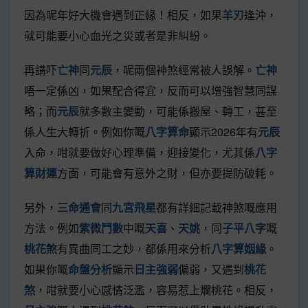
因為呢年好大機會遇到正緣！相反，如果
羊刃
逢沖，
就可能要小心血光之災或者是非糾紛。
再講吓
亡神
同
元辰
，呢兩個神煞經常被人誤解。
亡神
唔一定係凶，如果配合得宜，反而可以增強智慧同謀
略；而
元辰
就多數主變動，可能係搬屋、轉工，甚至
係人生大轉折。例如你嘅
八字算命
顯示2026年有
元辰
入命，咁就要做好心理準備，迎接變化，尤其係
八字
算財運
方面，可能會有意外之財，但亦要提防破耗。
另外，
三命通會
同
九宮飛星
都有詳細記載神煞嘅應用
方法。例如
紫微鬥數
中嘅
天喜
、
天姚
，同
子平八字
嘅
桃花煞
有異曲同工之妙，都係用來分析
八字算姻緣
。
如果你嘅
命盤分析
顯示
日主強弱
偏弱，又遇到
桃花
煞
，咁就要小心感情泛濫，容易惹上爛桃花。相反，