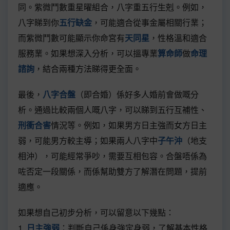
同。紫微鬥數重星曜組合，八字重五行生剋。例如，
八字睇到你
五行缺金
，可能適合從事金屬相關行業；
而紫微鬥數可能顯示你命宮有
天同星
，性格溫和適合
服務業。如果想深入分析，可以搵專業
算命師
做
命理
諮詢
，結合兩種方法睇得更全面。
最後，
八字合盤
（即合婚）係好多人婚前會做嘅分
析。通過比較兩個人嘅八字，可以睇到五行互補性、
刑衝合害
情況等。例如，如果男方日主強而女方日主
弱，可能男方較主導；如果兩人八字中
子午沖
（地支
相沖），可能經常爭吵，需要互相包容。合盤唔係為
咗否定一段關係，而係幫助雙方了解潛在問題，提前
適應。
如果想自己初步分析，可以留意以下幾點：
1.
日主強弱
：判斷自己係身強定身弱，了解基本性格