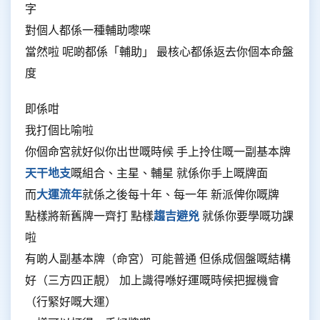
字
對個人都係一種輔助嚟㗎
當然啦 呢啲都係「輔助」 最核心都係返去你個本命盤
度
即係咁
我打個比喻啦
你個命宮就好似你出世嘅時候 手上拎住嘅一副基本牌
天干地支
嘅組合、主星、輔星 就係你手上嘅牌面
而
大運流年
就係之後每十年、每一年 新派俾你嘅牌
點樣將新舊牌一齊打 點樣
趨吉避兇
就係你要學嘅功課
啦
有啲人副基本牌（命宮）可能普通 但係成個盤嘅結構
好（三方四正靚） 加上識得喺好運嘅時候把握機會
（行緊好嘅大運）