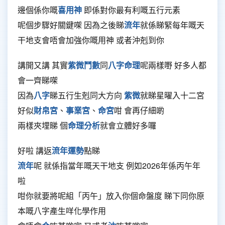
邊個係你嘅
喜用神
即係對你最有利嘅五行元素
呢個步驟好關鍵㗎 因為之後睇
流年
就係睇緊每年嘅天
干地支會唔會加強你嘅用神 或者沖剋到你
講開又講 其實
紫微鬥數
同
八字命理
呢兩樣嘢 好多人都
會一齊睇㗎
因為
八字
睇五行生剋同大方向
紫微
就睇星曜入十二宮
好似
財帛宮
、
事業宮
、
命宮
咁 會再仔細啲
兩樣夾埋睇 個
命理分析
就會立體好多囉
好啦 講返
流年運勢
點睇
流年
呢 就係指當年嘅天干地支 例如2026年係丙午年
啦
咁你就要將呢組「丙午」放入你個命盤度 睇下同你原
本嘅八字產生咩化學作用