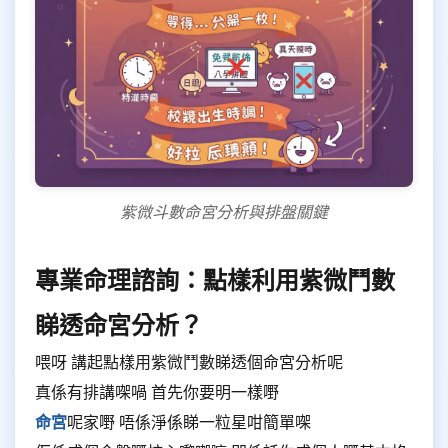
紫微斗數命宮分析與排盤關鍵
專業命理諮詢：點樣利用紫微鬥數
睇透命宮分析？
喂呀 講起點樣用紫微鬥數睇透個命宮分析呢
真係有排講㗎喎 首先你要明一樣嘢
命宮
呢家嘢 唔係淨係睇一粒星咁簡單㗎