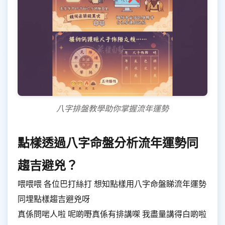
八字排盤教學助你掌握流年運勢
點樣透過八字命盤分析流年運勢同
趨吉避兇？
喂喂喂 各位巴打絲打 想知點樣用八字命盤睇流年運勢
同埋點樣趨吉避兇呀
真係問啱人啦 呢啲嘢真係有排講㗎 我盡量講得白啲啦