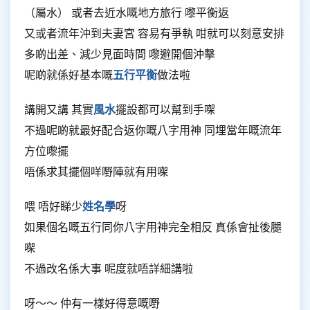
（屬水） 或者去近水嘅地方旅行 嚟平衡返
又或者流年沖到夫妻宮 容易有爭執 咁就可以刻意安排
多啲出差、減少見面時間 嚟避開個沖擊
呢啲就係好基本嘅
五行平衡
做法啦
講開又講 其實
風水
擺設都可以幫到手㗎
不過呢啲就最好配合返你嘅八字用神 同埋當年嘅流年
方位嚟擺
唔係求其擺個咩嘢陣就有用㗎
喂 唔好睇少
姓名學
呀
如果個名嘅五行同你八字用神完全相反 真係會扯後腿
㗎
不過改名係大事 呢度就唔詳細講啦
呀～～ 仲有一樣好得意嘅嘢