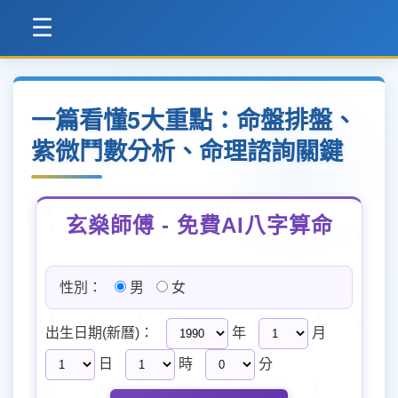
☰
一篇看懂5大重點：命盤排盤、
紫微鬥數分析、命理諮詢關鍵
玄燊師傅 - 免費AI八字算命
性別：
男
女
出生日期(新曆)：
年
月
日
時
分