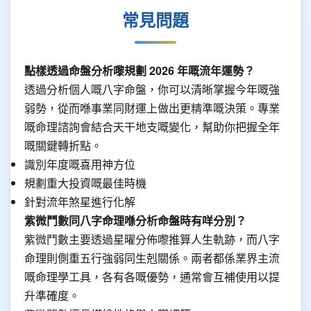
常見問題
點樣透過命盤分析嚟規劃 2026 年嘅流年運勢？
透過分析個人嘅八字命盤，你可以清晰掌握今年嘅強
弱勢，從而喺事業同財運上做出更精準嘅決策。專業
嘅命理諮詢會結合天干地支嘅變化，幫助你把握全年
嘅關鍵轉折點。
識別年度嘅喜用神方位
規劃重大投資嘅最佳時機
針對流年煞星進行化解
紫微鬥數同八字命理喺分析命盤時有咩分別？
紫微鬥數主要透過星曜分佈嚟推算人生軌跡，而八字
命理則側重五行強弱同生剋關係。兩者都係業界主流
嘅命理學工具，各有各嘅優勢，通常會互補使用以提
升準確度。