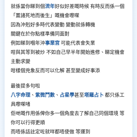
就係當你睇到個
流年
好似好差嘅時候 有時反而係一個
「置諸死地而後生」嘅機會嚟㗎
因為沖剋好多時代表變動 變動就係轉機
關鍵在於你點樣準備同面對
例如睇到嗰年沖
事業宮
可能代表會失業
咁與其等到被炒 不如自己早半年開始進修、睇定機會
主動求變
咁樣個兇象反而可以化解 甚至變成好事添
最後提多句啦
八字命理
、
紫微鬥數
、
占星學
甚至
塔羅占卜
都只係工
具嚟㗎啫
佢哋嘅作用係俾你多一個角度去了解自己同個環境 等
你可以行得更順
而唔係話註定咗就咩都唔使做 等運到