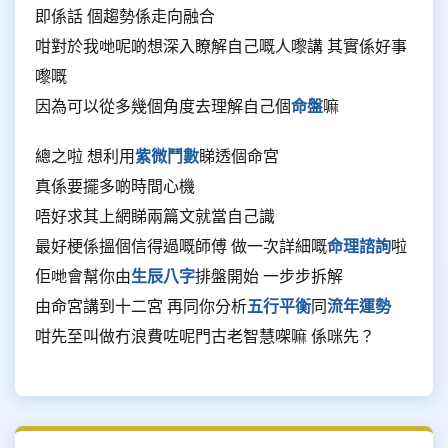
即係話 個趨勢係走向融合
咁對於我哋呢啲想深入瞭解自己嘅人嚟講 其實係好事
嚟嘅
因為可以從多幾個角度去理解自己個
命盤
嘛
總之啦 想利用
紫微鬥數
睇透個命宮
真係要擺多啲時間心機
唔好求其上網睇兩篇文就當自己識
最好梗係搵個信得過嘅師傅 做一次詳細嘅
命理諮詢
啦
佢哋會幫你由
生辰八字
排盤開始 一步步拆解
由命宮講到十二宮 再同你分析
五行平衡
同
流年運勢
咁先至叫做冇浪費咗呢門古老智慧㗎嘛 係咪先？