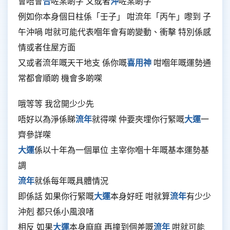
會唔會
合
咗某啲字 又或者
沖
咗某啲字
例如你本身個日柱係「壬子」 咁流年「丙午」嚟到 子
午沖喎 咁就可能代表嗰年會有啲變動、衝擊 特別係感
情或者住屋方面
又或者流年嘅天干地支 係你嘅
喜用神
咁嗰年嘅運勢通
常都會順啲 機會多啲㗎
哦等等 我岔開少少先
唔好以為淨係睇
流年
就得㗎 仲要夾埋你行緊嘅
大運
一
齊參詳㗎
大運
係以十年為一個單位 主宰你嗰十年嘅基本運勢基
調
流年
就係每年嘅具體情況
即係話 如果你行緊嘅
大運
本身好旺 咁就算
流年
有少少
沖剋 都只係小風浪啫
相反 如果
大運
本身麻麻 再撞到個差嘅
流年
咁就可能