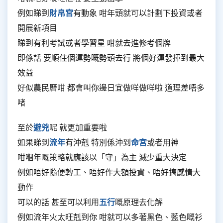
例如睇到
財帛宮
有動象 咁年頭就可以計劃下投資或者
開展新項目
睇到有利考試或者學習星 咁就去進修考個牌
即係話 要順住個運勢嘅勢頭去行 將個好運發揮到最大
效益
好似農民曆咁 都會叫你邊日宜做咩做咩啦 道理差唔多
啫
至於
避兇
呢 就更加重要啦
如果睇到
流年
有沖剋 特別係沖到
命宮
或者用神
咁嗰年嘅策略就應該以「守」為主 減少重大決定
例如唔好隨便轉工、唔好作大額投資、唔好搞感情大
動作
可以的話 甚至可以利用
五行
嘅原理去化解
例如流年火太旺剋到你 咁就可以多著黑色、藍色嘅衫