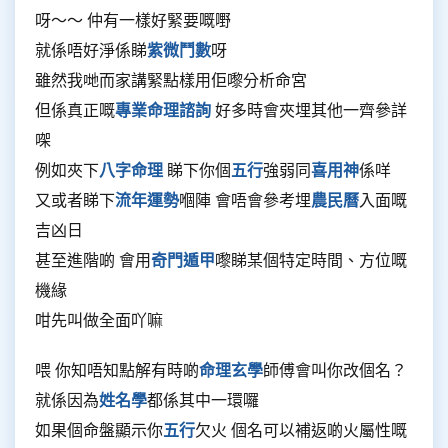
呀～～ 仲有一樣好緊要嘅嘢
就係唔好淨係睇
紫微鬥數
呀
雖然我哋而家講緊點樣用佢嚟分析命宮
但係真正嘅
專業命理諮詢
好多時會夾埋其他一齊參詳
㗎
例如夾下
八字命理
睇下你個
五行
強弱同
喜用神
係咩
又或者睇下
流年運勢
嗰陣 會唔會參考埋
農民曆
入面嘅
吉凶日
甚至進階啲 會用
奇門遁甲
嚟睇某個特定時間、方位嘅
機緣
咁先叫做全面吖嘛
喂 你知唔知點解有時啲
命理玄學
師傅會叫你改個名？
就係因為
姓名學
都係其中一環囉
如果個命盤顯示你
五行
欠火 個名可以補返啲火屬性嘅