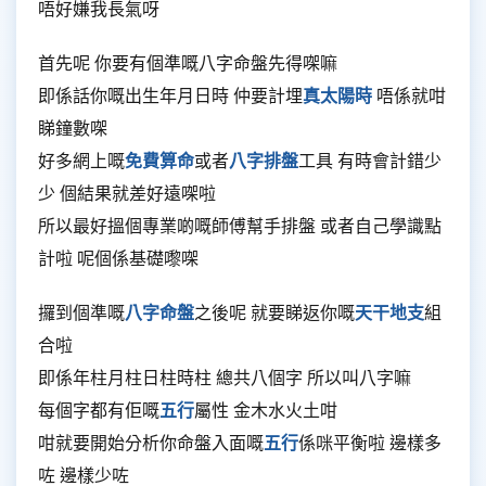
唔好嫌我長氣呀
首先呢 你要有個準嘅八字命盤先得㗎嘛
即係話你嘅出生年月日時 仲要計埋
真太陽時
唔係就咁
睇鐘數㗎
好多網上嘅
免費算命
或者
八字排盤
工具 有時會計錯少
少 個結果就差好遠㗎啦
所以最好搵個專業啲嘅師傅幫手排盤 或者自己學識點
計啦 呢個係基礎嚟㗎
攞到個準嘅
八字命盤
之後呢 就要睇返你嘅
天干地支
組
合啦
即係年柱月柱日柱時柱 總共八個字 所以叫八字嘛
每個字都有佢嘅
五行
屬性 金木水火土咁
咁就要開始分析你命盤入面嘅
五行
係咪平衡啦 邊樣多
咗 邊樣少咗