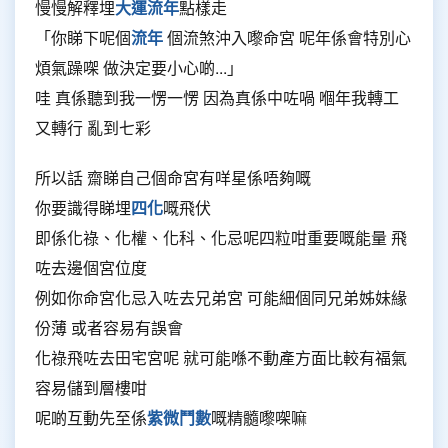
慢慢解釋埋
大運流年
點樣走
「你睇下呢個
流年
個流煞沖入嚟命宮 呢年係會特別心
煩氣躁㗎 做決定要小心啲...」
哇 真係聽到我一愣一愣 因為真係中咗喎 嗰年我轉工
又轉行 亂到七彩
所以話 齋睇自己個命宮有咩星係唔夠嘅
你要識得睇埋
四化
嘅飛伏
即係化祿、化權、化科、化忌呢四粒咁重要嘅能量 飛
咗去邊個宮位度
例如你命宮化忌入咗去兄弟宮 可能細個同兄弟姊妹緣
份薄 或者容易有誤會
化祿飛咗去田宅宮呢 就可能喺不動產方面比較有福氣
容易儲到層樓咁
呢啲互動先至係
紫微鬥數
嘅精髓嚟㗎嘛