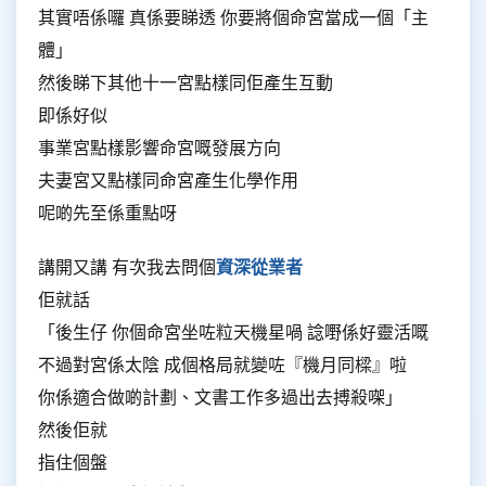
其實唔係囉 真係要睇透 你要將個命宮當成一個「主
體」
然後睇下其他十一宮點樣同佢產生互動
即係好似
事業宮點樣影響命宮嘅發展方向
夫妻宮又點樣同命宮產生化學作用
呢啲先至係重點呀
講開又講 有次我去問個
資深從業者
佢就話
「後生仔 你個命宮坐咗粒天機星喎 諗嘢係好靈活嘅
不過對宮係太陰 成個格局就變咗『機月同樑』啦
你係適合做啲計劃、文書工作多過出去搏殺㗎」
然後佢就
指住個盤