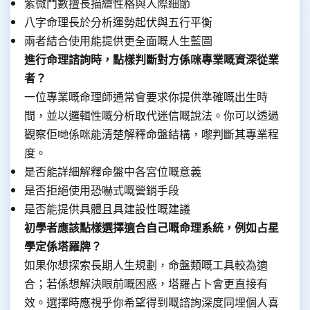
紫微鬥數擅長描繪性格與人際細節
八字命理長於分析運勢起伏與五行平衡
兩者結合使用能提供更全面嘅人生藍圖
進行命理諮詢時，點樣判斷對方係咪專業嘅資深從業
者？
一位專業嘅命理師通常會要求你提供準確嘅出生時
間，並以邏輯性嘅分析取代迷信嘅說法。你可以透過
觀察佢哋係咪能清楚解釋命盤結構，嚟判斷其專業程
度。
是否能詳細解釋命盤中各宮位嘅意義
是否拒絕使用恐嚇式嘅營銷手段
是否能提供具體且具建設性嘅建議
初學者應該點樣選擇適合自己嘅命理系統，例如占星
學定係塔羅牌？
如果你想探索長期人生規劃，命盤類嘅工具較為適
合；若係想解決眼前嘅困惑，塔羅占卜會更直接有
效。選擇時應視乎你希望得到嘅諮詢深度同埋個人喜