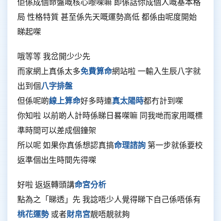
佢係成個命盤嘅核心嚟㗎嘛 即係話你成個人嘅基本格
局 性格特質 甚至係先天嘅運勢高低 都係由呢度開始
睇起㗎
哦等等 我岔開少少先
而家網上真係太多
免費算命
網站啦 一輸入生辰八字就
出到個
八字排盤
但係呢啲
線上算命
好多時連
真太陽時
都冇計到㗎
你知啦 以前啲人計時係睇日晷㗎嘛 同我哋而家用嘅標
準時間可以差成個鐘架
所以呢 如果你真係想認真搞
命理諮詢
第一步就係要校
返準個出生時間先得㗎
好啦 返返轉頭講
命宮分析
點為之「睇透」先 我諗唔少人覺得睇下自己係唔係有
桃花運勢
或者
財帛宮
靚唔靚就夠