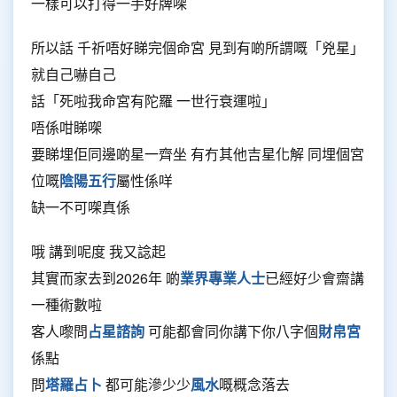
一樣可以打得一手好牌㗎
所以話 千祈唔好睇完個命宮 見到有啲所謂嘅「兇星」
就自己嚇自己
話「死啦我命宮有陀羅 一世行衰運啦」
唔係咁睇㗎
要睇埋佢同邊啲星一齊坐 有冇其他吉星化解 同埋個宮
位嘅
陰陽五行
屬性係咩
缺一不可㗎真係
哦 講到呢度 我又諗起
其實而家去到2026年 啲
業界專業人士
已經好少會齋講
一種術數啦
客人嚟問
占星諮詢
可能都會同你講下你八字個
財帛宮
係點
問
塔羅占卜
都可能滲少少
風水
嘅概念落去