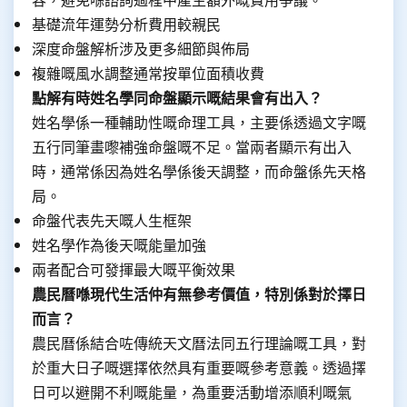
基礎流年運勢分析費用較親民
深度命盤解析涉及更多細節與佈局
複雜嘅風水調整通常按單位面積收費
點解有時姓名學同命盤顯示嘅結果會有出入？
姓名學係一種輔助性嘅命理工具，主要係透過文字嘅
五行同筆畫嚟補強命盤嘅不足。當兩者顯示有出入
時，通常係因為姓名學係後天調整，而命盤係先天格
局。
命盤代表先天嘅人生框架
姓名學作為後天嘅能量加強
兩者配合可發揮最大嘅平衡效果
農民曆喺現代生活仲有無參考價值，特別係對於擇日
而言？
農民曆係結合咗傳統天文曆法同五行理論嘅工具，對
於重大日子嘅選擇依然具有重要嘅參考意義。透過擇
日可以避開不利嘅能量，為重要活動增添順利嘅氣