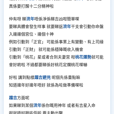
真係要打醒十二分精神啦
仲有呀 睇
流年
唔係淨係睇吉凶咁簡單㗎
要睇具體會發生咩事 就要睇返
流年
干支會引動你命盤
入邊邊個宮位、邊個十神
例如引動到「正官」 可能係事業上有變動、有上司緣
引動到「正財」 就可能係穩陣嘅收入機會
引動到「桃花」星或者合到夫妻宮 咁
桃花運勢
就可能
會好啲啦 不過都要睇係好桃花定爛桃花㗎嚇
好啦 講到點樣
趨吉避兇
呢個先係重點嘛
知道邊年好邊年唔好 就係為咗做準備㗎啦
趨吉
方面呢
如果睇到某個
流年
係你嘅用神年 或者有吉星入命
咁就唔好嘥咗佢啦 要主動出擊