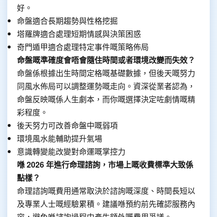
好。
命盤適合長期趨勢與性格挖掘
塔羅牌適合處理短期情感與決策困惑
奇門遁甲適合處理特定事件嘅策略佈局
命盤嘅準確度會唔會隨住時間或者環境改變而失效？
命盤係根據出生時間定格嘅基礎數據，但後天嘅努力
同風水佈局可以調整運勢嘅走向。資深從業者認為，
命盤反映嘅係人生劇本，而你嘅選擇決定咗劇情嘅精
彩程度。
後天努力可改善命盤中嘅弱項
環境風水能輔助提升氣場
意識轉變能改變對命運嘅掌控力
喺 2026 年進行命理諮詢，市場上嘅收費標準大致係
點樣？
命理諮詢嘅費用通常取決於諮詢嘅深度、時間長短以
及專業人士嘅經驗累積。建議喺預約前先確認服務內
容，避免喺諮詢過程中產生額外嘅費用爭議。