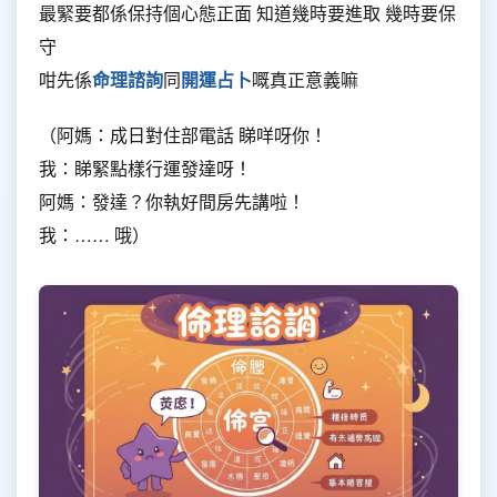
最緊要都係保持個心態正面 知道幾時要進取 幾時要保
守
咁先係
命理諮詢
同
開運占卜
嘅真正意義嘛
（阿媽：成日對住部電話 睇咩呀你！
我：睇緊點樣行運發達呀！
阿媽：發達？你執好間房先講啦！
我：…… 哦）