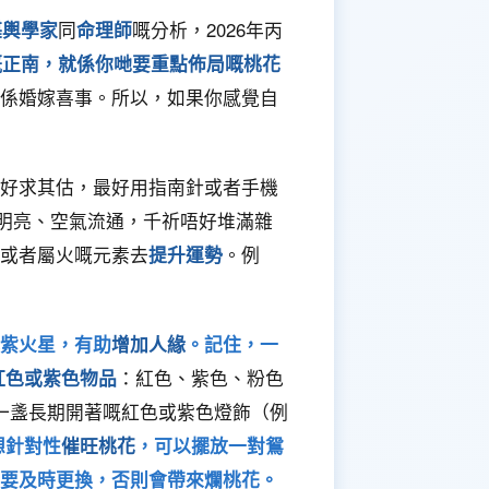
堪輿學家
同
命理師
嘅分析，2026年丙
年嘅正南，就係你哋要重點佈局嘅桃花
係婚嫁喜事。所以，如果你感覺自
好求其估，最好用指南針或者手機
、明亮、空氣流通，千祈唔好堆滿雜
或者屬火嘅元素去
提升運勢
。例
紫火星，有助
增加人緣
。記住，一
紅色或紫色物品
：紅色、紫色、粉色
一盞長期開著嘅紅色或紫色燈飾（例
想針對性
催旺桃花
，可以擺放一對鴛
要及時更換，否則會帶來爛桃花。