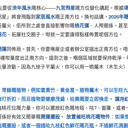
先要從
流年風水
嘅核心——
九宮飛星
嘅方位變化講起。根據
弼星」將會飛臨到
家居風水
嘅正南方位。換句話講，
2026
行屬火，佢所到之處會直接影響你嘅
桃花運
、人際關係，甚至
桃花
、拓展社交圈子，咁就一定要識得點樣佈置呢個方位。
開運
同佈局。首先，你要喺屋企或者辦公室搵出正南方位。唔
準確咁量度出正南方向。搵到之後，嗰個區域就要保持乾淨
能量流動。因為九徐子平屬火，你可以用一啲屬木（木生火）
、常綠嘅植物，例如富貴竹、黃金葛。植物屬木，可以生旺九
會打折扣，而且植物要健康茂盛，枯黃嘅要立即換走。
運用
強桃花位嘅力量。你可以擺放紅色嘅地毯、咕?、窗簾，或者
經係好有效又簡單嘅
開運擺設
。
放置催旺桃花嘅物件
：如果
造嘅擺設，或者一個插咗九枝紅色鮮花嘅花瓶。不過鮮花凋謝