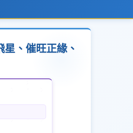
宮飛星、催旺正緣、