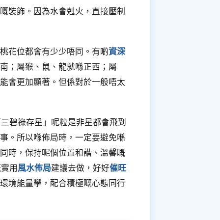
嘅裝飾。因為水會剋火，直接壓制
桃花位都會有少少唔同。有啲
資深
南；屬猴、鼠、龍就喺正西；屬
能會更加顯著。但係對於一般唔太
「三碧祿存星」呢粒是非星都會飛到
事。所以喺佈局時，一定要避免喺
同時，保持呢個位置和諧、溫馨嘅
嘅實用
風水佈局
建議去做，好好
催旺
環境能量學，配合積極嘅心態同行