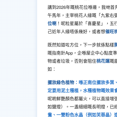
講到2026年嘅桃花位喺邊，我哋首
午馬年，主宰桃花人緣嘅「九紫右
位喇
！呢粒星屬於「喜慶星」，五
己近年人緣唔係幾好，或者想
催旺
既然知道咗方位，下一步就係點樣
嘅指南針App，企喺屋企中心點度
物或者垃圾，否則會阻住
桃花運
嘅
如：
擺放綠色植物
：喺正南位擺放多葉
定要用泥土種植，水種植物嘅效果
呢啲鮮艷顏色都屬火，可以直接增
如鹽燈）。一盞細細嘅長明燈，已
鴦、一雙粉色水晶（例如芙蓉晶）