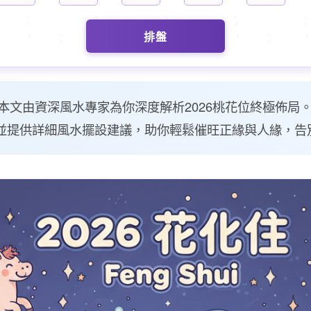
排盤
？本文由資深風水專家為你深度解析2026桃花位終極佈
並提供詳細風水擺設建議，助你輕鬆催旺正緣與人緣，告