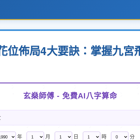
桃花位佈局4大要訣：掌握九
玄燊師傅 - 免費AI八字算命
女
年
月
日
時
分