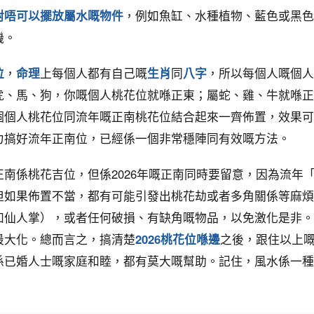
對唔可以擺放屬水嘅物件
，例如魚缸、水種植物、藍色或黑色
機。
位
，
命理
上每個人都有自己嘅
生肖
同
八字
，所以每個人嘅個人
虎、馬、狗，你嘅個人桃花位就喺正東；屬蛇、雞、牛就喺正
個個人桃花位同流年嘅正南桃花位結合起來一齊佈置，效果可
力搞好流年正南位，已經係一個非常穩陣同有效嘅方法。
正南係桃花吉位，但係2026年嘅正南同時要留意，因為流年
但如果佈置不當，都有可能引發出桃花劫或者多角關係等麻煩
如仙人掌），或者任何破損、有缺角嘅物品，以免激化是非。
最大化。總而言之，搞清楚
2026桃花位喺邊
之後，跟住以上
係已婚人士嘅家庭和睦，都有莫大嘅幫助。記住，風水係一種