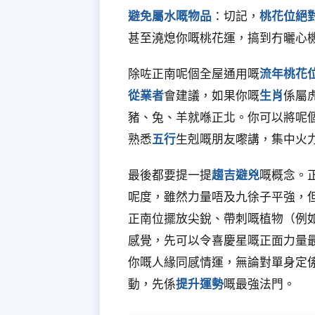
避免屬水嘅物品
：切記，
桃花位絕
甚至澆熄你嘅桃花運，搞到冇曬心
除咗正南呢個全屋通用嘅
流年桃花
從業者
會建議，如果你嘅
生肖
係屬
豬、兔、羊就喺正北。你可以將呢
熟悉
五行
生剋嘅朋友嚟講，集中火
最後都要提一提
趨吉避兇
嘅概念。
呢度，雖然力量唔及九徐子平強，
正南位擺放尖銳、帶刺嘅植物（例
感覺，先可以令喜慶星嘅正面力量
你嘅人緣同感情運，無論對單身定
動，先係
提升運勢
嘅最強法門。