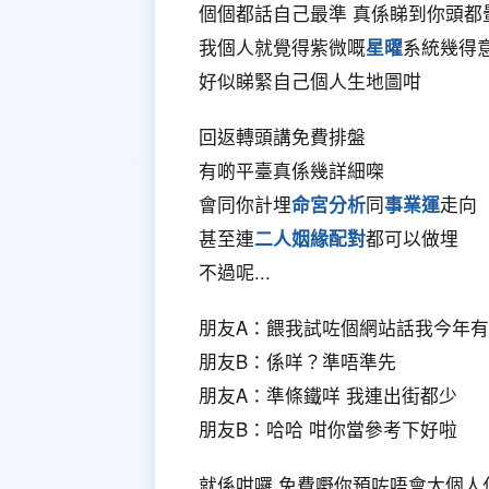
個個都話自己最準 真係睇到你頭都
我個人就覺得紫微嘅
星曜
系統幾得
好似睇緊自己個人生地圖咁
回返轉頭講免費排盤
有啲平臺真係幾詳細㗎
會同你計埋
命宮分析
同
事業運
走向
甚至連
二人姻緣配對
都可以做埋
不過呢...
朋友A：餵我試咗個網站話我今年
朋友B：係咩？準唔準先
朋友A：準條鐵咩 我連出街都少
朋友B：哈哈 咁你當參考下好啦
就係咁囉 免費嘢你預咗唔會太個人