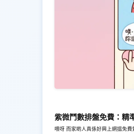
紫微鬥數排盤免費：精
喂呀 而家啲人真係好興上網搵免費