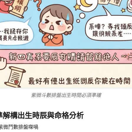
紫微斗數排盤出生時間必須準確
準解構出生時辰與命格分析
紫微鬥數排盤㗎喎