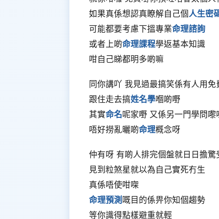
如果真係想認真瞭解自己個
人生密
可能都要考慮下搵專業
命理諮詢
或者上啲
命理課程
學返基本知識
咁自己睇都明多啲嘛
同你講吖 我見過最搞笑係有人用免
跟住走去搞
姓名學
嗰啲嘢
其實
命名
呢家嘢 又係另一門學問嚟
唔好撈亂曬啲
命理
概念呀
仲有呀 有啲人排完個盤就日日擔驚
見到粒煞星就以為自己實死冇生
真係唔使咁㗎
命理預測
嘅目的係畀你知個趨勢
等你識得點樣避重就輕