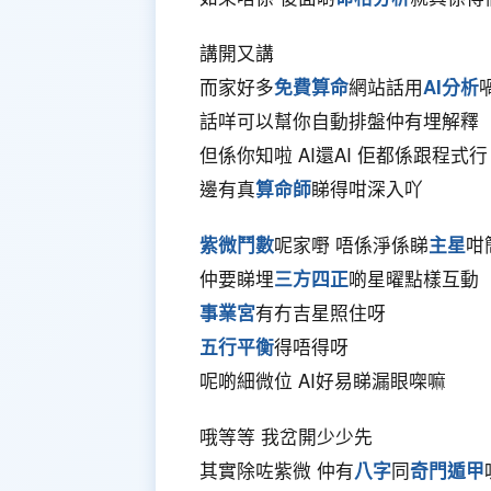
講開又講
而家好多
免費算命
網站話用
AI分析
話咩可以幫你自動排盤仲有埋解釋
但係你知啦 AI還AI 佢都係跟程式行
邊有真
算命師
睇得咁深入吖
紫微鬥數
呢家嘢 唔係淨係睇
主星
咁
仲要睇埋
三方四正
啲星曜點樣互動
事業宮
有冇吉星照住呀
五行平衡
得唔得呀
呢啲細微位 AI好易睇漏眼㗎嘛
哦等等 我岔開少少先
其實除咗紫微 仲有
八字
同
奇門遁甲