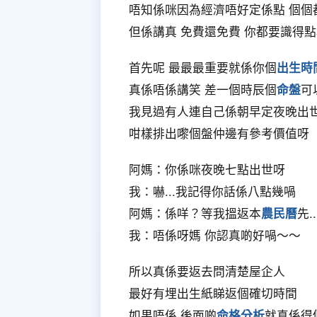
唔知係咪因為經濟唔好定係點 個個
但係講真 免費還免費 你都要識得
首先呢 最最最重要就係你個
出生時
真係唔係講笑 差一個時辰個
命盤
可
我見過有人連自己係朝早定夜晚出
咁樣排出嚟個盤仲邊有參考價值呀
阿媽：你係咪夜晚七點出世呀
我：嚇...我記得你話係八點幾喎
阿媽：係咩？等我搵返本
農民曆
先..
我：唔係呀媽 你認真啲好喎～～
所以真係要返去問清楚屋企人
最好有埋出生紙睇返個確切時間
如果唔係 後面啲
命格分析
就真係得