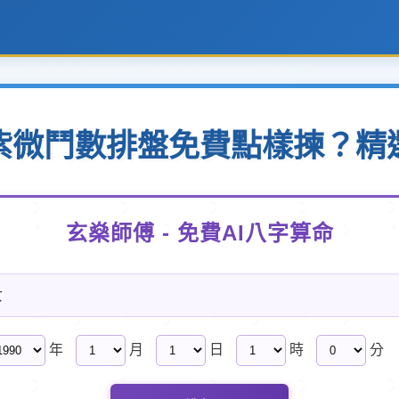
紫微鬥數排盤免費點樣揀？精
玄燊師傅 - 免費AI八字算命
女
年
月
日
時
分