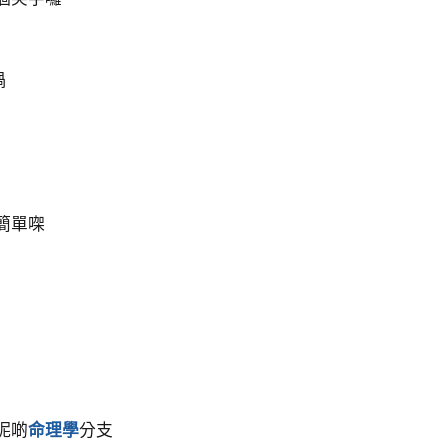
喎
簡單㗎
呢啲
命理學
分支