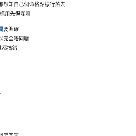
都想知自己個命格點樣行落去
點樣用先得㗎嘛
間
要準確
以完全唔同曬
世都搞錯
.
個笑字囉