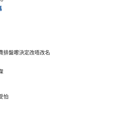
碼
費排盤嚟決定改唔改名
㗎
受怕