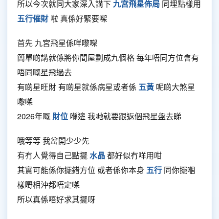
所以今次就同大家深入講下
九宮飛星佈局
同埋點樣用
五行催財
啦 真係好緊要㗎
首先 九宮飛星係咩嚟㗎
簡單啲講就係將你間屋劃成九個格 每年唔同方位會有
唔同嘅星飛過去
有啲星旺財 有啲星就係病星或者係
五黃
呢啲大煞星
嚟㗎
2026年嘅
財位
喺邊 我哋就要跟返個飛星盤去睇
哦等等 我岔開少少先
有冇人覺得自己點擺
水晶
都好似冇咩用咁
其實可能係你擺錯方位 或者係你本身
五行
同你擺嗰
樣嘢相沖都唔定㗎
所以真係唔好求其擺呀