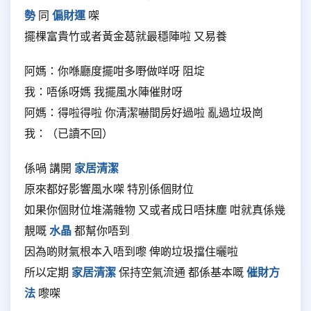
勢
同
偏財運
㗎
擺棵富貴竹或者黃金葛就最穩陣啦 又易養
阿媽：你喺廳度擺咁多嘢做咩呀 阻埞
我：唔係呀媽 我擺風水陣催財呀
阿媽：得啦得啦 你清潔嚇間房好過啦 亂過垃圾崗
我：（已讀不回）
係喎 講開
家居清潔
原來都好影響風水㗎 特別係個財位
如果你個財位堆滿雜物 又或者成日唔抹塵 咁就真係幾
靚嘅
水晶
都幫你唔到
因為啲財氣根本入唔到嚟 俾啲垃圾擋住曬啦
所以定期
家居清潔
保持空氣流通 都係基本嘅
催財方
法
嚟㗎