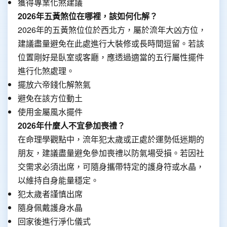
獲得專業化煞建議
2026年五黃煞位在哪裡，該如何化解？
2026年的五黃煞位位於西北方，屬於流年大凶方位，
建議盡量避免在此處進行大裝修或長時間逗留。若該
位置剛好是臥室或客廳，應透過適當的五行屬性擺件
進行化煞處理。
擺放六帝錢化解煞氣
避免在該方位動土
使用金屬風水擺件
2026年什麼人不宜參加喪禮？
在命理學觀點中，流年犯太歲或正處於運勢低迷期的
朋友，建議盡量避免參加喪禮以防氣場受損。若因社
交需求必須出席，可隨身攜帶特定的護身符或水晶，
以維持自身能量穩定。
犯太歲者謹慎出席
隨身佩戴護身水晶
回家後進行淨化儀式