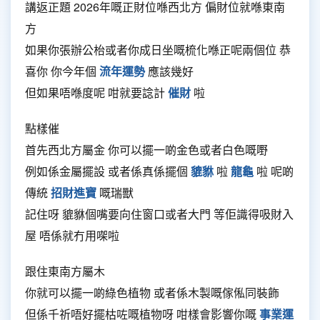
講返正題 2026年嘅正財位喺西北方 偏財位就喺東南
方
如果你張辦公枱或者你成日坐嘅梳化喺正呢兩個位 恭
喜你 你今年個
流年運勢
應該幾好
但如果唔喺度呢 咁就要諗計
催財
啦
點樣催
首先西北方屬金 你可以擺一啲金色或者白色嘅嘢
例如係金屬擺設 或者係真係擺個
貔貅
啦
龍龜
啦 呢啲
傳統
招財進寶
嘅瑞獸
記住呀 貔貅個嘴要向住窗口或者大門 等佢識得吸財入
屋 唔係就冇用㗎啦
跟住東南方屬木
你就可以擺一啲綠色植物 或者係木製嘅傢俬同裝飾
但係千祈唔好擺枯咗嘅植物呀 咁樣會影響你嘅
事業運