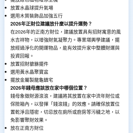
放置水晶球提升氣場
選用木質裝飾品加強五行
2026年正財位建議放什麼以提升運勢？
在2026年的正南方財位，建議放置具有招財寓意的風
水吉祥物，以增強財氣凝聚力。專業堪輿學建議，擺
放經過淨化的開運物品，能有效提升家中整體財運與
投資回報。
放置招財貔貅擺件
選用黃水晶聚寶盆
擺放金屬製龍龜鎮宅
2026年錢母應該放在家中哪個位置？
錢母象徵財源滾滾，建議將其放置在家中流年財位或
保險箱內，以發揮「錢滾錢」的效應。請確保放置位
置乾淨且隱密，切忌放在廁所或廚房等污穢之地，以
免影響聚財效果。
放在正南方財位