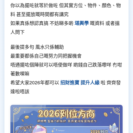
你以為擺咗就等於做咗 但其實方位、物件、顏色、物
料 甚至擺放嘅時間都有講究
如果真係想認真搞 不妨睇多啲
堪輿學
嘅資料 或者搵
人問下
最後提多句 風水只係輔助
最重要都係自己嘅努力同把握機會
唔通擺咗個陣就可以唔使做咩 啲錢自己跌落嚟咩 冇咁
著數㗎嘛
希望大家2026年都可以
招財進寶
提升人緣
啦 齊齊發
達啦唔該