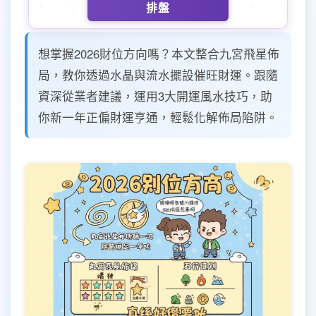
排盤
想掌握2026財位方向嗎？本文整合九宮飛星佈
局，教你透過水晶與流水擺設催旺財運。跟隨
資深從業者建議，運用3大開運風水技巧，助
你新一年正偏財運亨通，輕鬆化解佈局陷阱。