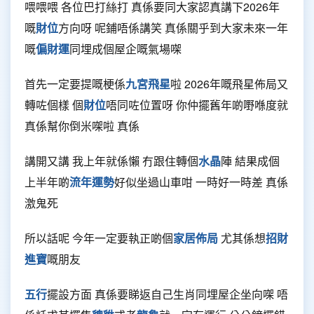
喂喂喂 各位巴打絲打 真係要同大家認真講下2026年
嘅
財位
方向呀 呢鋪唔係講笑 真係關乎到大家未來一年
嘅
偏財運
同埋成個屋企嘅氣場㗎
首先一定要提嘅梗係
九宮飛星
啦 2026年嘅飛星佈局又
轉咗個樣 個
財位
唔同咗位置呀 你仲擺舊年啲嘢喺度就
真係幫你倒米㗎啦 真係
講開又講 我上年就係懶 冇跟住轉個
水晶
陣 結果成個
上半年啲
流年運勢
好似坐過山車咁 一時好一時差 真係
激鬼死
所以話呢 今年一定要執正啲個
家居佈局
尤其係想
招財
進寶
嘅朋友
五行
擺設方面 真係要睇返自己生肖同埋屋企坐向㗎 唔