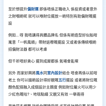
至於想提升
偏財運
即係唔係正職收入 係投資或者意外
之財嗰啲呢 就可以喺財位擺放一啲特別有助偏財嘅擺
設
例如... 呀 我唔講得具體品牌名 但係有啲造型好似船咁
寓意「一帆風順」帶財返嚟嘅擺設 又或者係傳統嗰啲
招偏財法器 都可以考慮
但千祈唔好貪心 擺到成屋都係 氣場會亂㗎
另外 而家好興將
風水
同
室內設計
結合 唔會再係以前咁
老土 你可以搵啲設計得好靚嘅
五行
擺設 或者將財位嘅
顏色配搭融入成個設計主題度 例如財位屬火可以用少
少紅色嘅咕?、地毯點綴 又靚又有效 一舉兩得
最後提多樣嘢 就係你嘅睡房呀 尤其係牀頭位置 如果