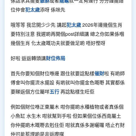
係話求其擺隻
貔貅
或者
龍龜
就一定有運行 分分鐘擺錯
位仲會
犯太歲
添呀 係咪先
哦等等 我岔開少少先 講起
犯太歲
2026年邊幾個生肖
要特別注意 我遲啲再開個post詳細講 總之你如果係嗰
幾個生肖 化太歲嘅功夫就要做足啲 唔好慳呀
好啦 返返轉頭講
財位佈局
首先你要知個財位喺邊 跟住就要諗點樣
催財
啦 有啲師
傅會叫你擺流水擺設 有啲就叫你擺金色嘅嘢 其實都係
要睇返個方位屬咩
五行
再諗點樣生旺佢
例如個財位喺正東屬木 咁你擺啲水種植物或者真係個
小魚缸 水生木 咁就幫到手啦 但如果個位係西南屬土
你仲擺啲木嘅嘢去剋住佢 咁就真係多謝曬囉 唔止冇財
仲可能惹埋啲是非返嚟㗎