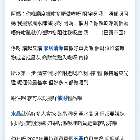
阿媽：你喺廳度擺咁多嘢做咩呀 阻埞呀 我：唔係呀阿
媽 我擺緊風水陣催財呀 阿媽：催財？你執乾淨啲個廳
唔好咁亂就係催財啦 阻住我吸塵 我：... （已讀不回）
係呀 講起又講
家居清潔
真係好重要㗎 個財位堆滿雜
物或者成層灰 啲財氣點入嚟呀 真係
所以第一步 清空個財位附近嘅垃圾同雜物 保持通爽光
猛 呢個係最基本 但好多人都做唔到
跟住呢 就可以諗擺咩
催財
物品啦
水晶
就係好多人會揀 紫晶洞呀 黃水晶呀 但都要識揀
同埋要定期消磁 如果唔係吸埋啲負能量就唔好啦
仲有呀 2026年要特別留意個
五黃
位飛去邊 呢個係大