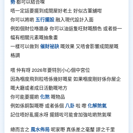
勢
都可以結合㗎
唔一定話要擺到成間屋好老土 好似古董舖咁
你可以將啲
五行擺設
融入現代設計入面
例如個財位喺牆身 你可以油返隻旺財嘅顏色 或者掛一
幅有相關元素嘅抽象畫
一樣可以做到
催財祕訣
嘅效果 又唔會影響成間屋嘅
格調
喂 仲有呀 2026年要特別小心個中宮位
因為嗰度飛到粒唔係幾好嘅星 如果嗰度剛好係你屋企
嘅大廳或者成日活動嘅地方
你可能要擺啲
化煞
嘅物品
例如係銅製嘅嘢 或者係個
八卦
啦 嚟
化解煞氣
記住唔好亂擺水呀 擺錯咗可能會加強咗啲煞氣㗎
總而言之
風水佈局
呢家嘢 真係差之毫釐 謬之千里