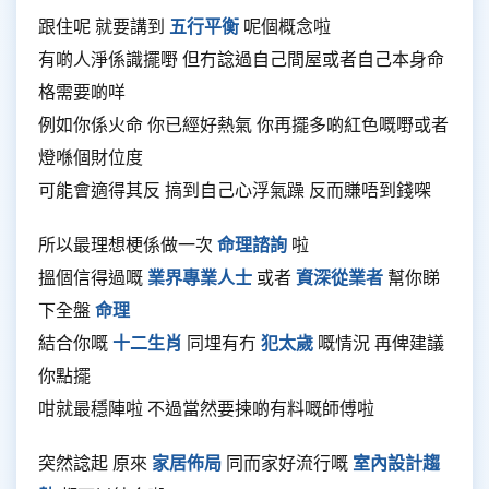
跟住呢 就要講到
五行平衡
呢個概念啦
有啲人淨係識擺嘢 但冇諗過自己間屋或者自己本身命
格需要啲咩
例如你係火命 你已經好熱氣 你再擺多啲紅色嘅嘢或者
燈喺個財位度
可能會適得其反 搞到自己心浮氣躁 反而賺唔到錢㗎
所以最理想梗係做一次
命理諮詢
啦
搵個信得過嘅
業界專業人士
或者
資深從業者
幫你睇
下全盤
命理
結合你嘅
十二生肖
同埋有冇
犯太歲
嘅情況 再俾建議
你點擺
咁就最穩陣啦 不過當然要揀啲有料嘅師傅啦
突然諗起 原來
家居佈局
同而家好流行嘅
室內設計趨