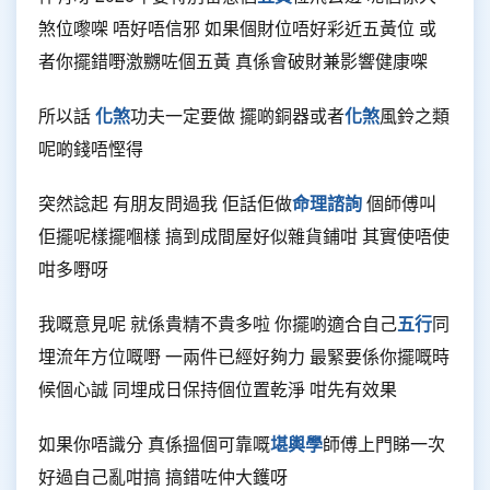
煞位嚟㗎 唔好唔信邪 如果個財位唔好彩近五黃位 或
者你擺錯嘢激嬲咗個五黃 真係會破財兼影響健康㗎
所以話
化煞
功夫一定要做 擺啲銅器或者
化煞
風鈴之類
呢啲錢唔慳得
突然諗起 有朋友問過我 佢話佢做
命理諮詢
個師傅叫
佢擺呢樣擺嗰樣 搞到成間屋好似雜貨鋪咁 其實使唔使
咁多嘢呀
我嘅意見呢 就係貴精不貴多啦 你擺啲適合自己
五行
同
埋流年方位嘅嘢 一兩件已經好夠力 最緊要係你擺嘅時
候個心誠 同埋成日保持個位置乾淨 咁先有效果
如果你唔識分 真係搵個可靠嘅
堪輿學
師傅上門睇一次
好過自己亂咁搞 搞錯咗仲大鑊呀