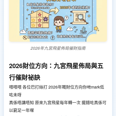
2026年九宮飛星佈局催財指南
2026財位方向：九宮飛星佈局與五
行催財祕訣
喂喂喂 各位巴打絲打 2026年嘅財位方向你哋mark低
咗未呀
真係唔講唔知 原來九宮飛星每年轉一次 擺錯咗真係可
以窮足一年㗎