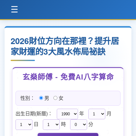
☰
2026財位方向在那裡？提升居
家財運的3大風水佈局祕訣
玄燊師傅 - 免費AI八字算命
性別：
男
女
出生日期(新曆)：
年
月
日
時
分