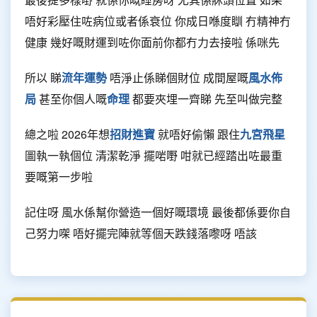
唔好彩壓住咗病位或者係衰位 你成日喺度瞓 冇精神冇
健康 幾好嘅財運到咗你面前你都冇力去接啦 係咪先
所以 睇
流年運勢
唔淨止係睇個財位 成間屋嘅
風水佈
局
甚至你個人嘅
命理
都要夾埋一齊睇 先至叫做完整
總之啦 2026年想
招財進寶
就唔好偷懶 跟住
九宮飛星
圖執一執個位 清潔乾淨 擺啱嘢 咁就已經踏出咗最重
要嘅第一步啦
記住呀 風水係幫你營造一個好嘅環境 最後都係要你自
己努力㗎 唔好擺完陣就等個天跌錢落嚟呀 唔該